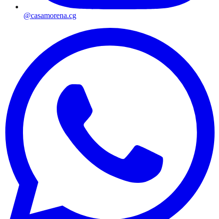
@casamorena.cg