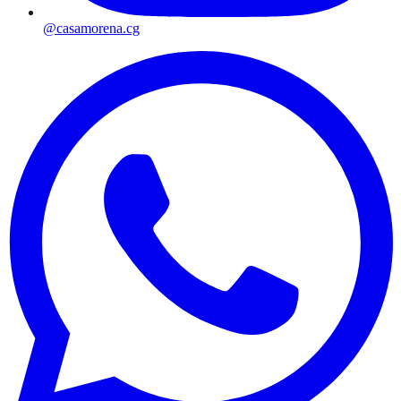
@casamorena.cg