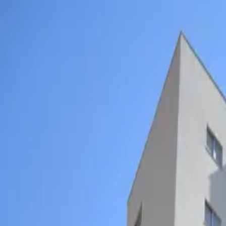
Imóveis
Minha Casa Minha Vida
Incorporadoras
Bairros
Blog
Sobre
Contato
Imóveis
Minha Casa Minha Vida
Incorporadoras
Bairros
Blog
Sobre
Contato