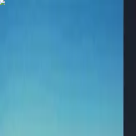
Imóveis
Minha Casa Minha Vida
Incorporadoras
Bairros
Blog
Sobre
Contato
Imóveis
Minha Casa Minha Vida
Incorporadoras
Bairros
Blog
Sobre
Contato