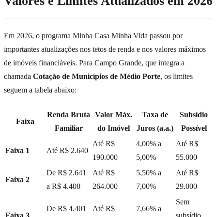
Valores e Limites Atualizados em 2026
Em 2026, o programa Minha Casa Minha Vida passou por
importantes atualizações nos tetos de renda e nos valores máximos
de imóveis financiáveis. Para Campo Grande, que integra a
chamada
Cotação de Municípios de Médio Porte
, os limites
seguem a tabela abaixo:
Renda Bruta
Valor Máx.
Taxa de
Subsídio
Faixa
Familiar
do Imóvel
Juros (a.a.)
Possível
Até R$
4,00% a
Até R$
Faixa 1
Até R$ 2.640
190.000
5,00%
55.000
De R$ 2.641
Até R$
5,50% a
Até R$
Faixa 2
a R$ 4.400
264.000
7,00%
29.000
Sem
De R$ 4.401
Até R$
7,66% a
Faixa 3
subsídio