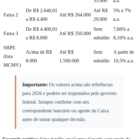
55.000
a.a.
De R$ 2.640,01
Até R$
5% a 7%
Faixa 2
Até R$ 264.000
a R$ 4.400
29.000
a.a.
De R$ 4.400,01
Sem
7,66% a
Faixa 3
Até R$ 350.000
a R$ 8.000
subsídio
8,16% a.a.
SBPE
Acima de R$
Até R$
Sem
A partir de
(fora
8.000
1.500.000
subsídio
10,5% a.a.
MCMV)
Importante:
Os valores acima são referências
para 2026 e podem ser reajustados pelo governo
federal. Sempre confirme com um
correspondente bancário ou agente da Caixa
antes de tomar qualquer decisão.