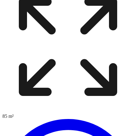
85
m²