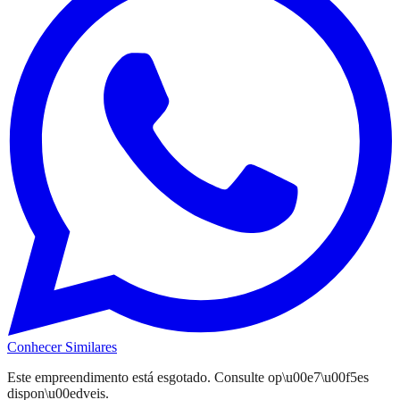
Conhecer Similares
Este empreendimento
está esgotado
. Consulte op\u00e7\u00f5es
dispon\u00edveis.